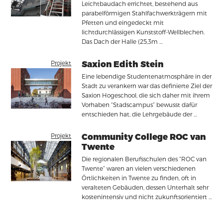
Leichtbaudach errichtet, bestehend aus
parabelförmigen Stahlfachwerkträgern mit
Pfetten und eingedeckt mit
lichtdurchlässigen Kunststoff-Wellblechen.
Das Dach der Halle (25,3m …
Projekt
Saxion Edith Stein
Eine lebendige Studentenatmosphäre in der
Stadt zu verankern war das definierte Ziel der
Saxion Hogeschool, die sich daher mit ihrem
Vorhaben “Stadscampus” bewusst dafür
entschieden hat, die Lehrgebäude der …
Projekt
Community College ROC van
Twente
Die regionalen Berufsschulen des “ROC van
Twente” waren an vielen verschiedenen
Örtlichkeiten in Twente zu finden, oft in
veralteten Gebäuden, dessen Unterhalt sehr
kostenintensiv und nicht zukunftsorientiert …