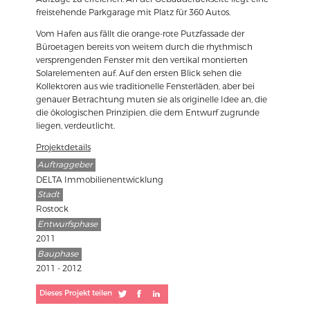
freistehende Parkgarage mit Platz für 360 Autos.
Vom Hafen aus fällt die orange-rote Putzfassade der
Büroetagen bereits von weitem durch die rhythmisch
versprengenden Fenster mit den vertikal montierten
Solarelementen auf. Auf den ersten Blick sehen die
Kollektoren aus wie traditionelle Fensterläden, aber bei
genauer Betrachtung muten sie als originelle Idee an, die
die ökologischen Prinzipien, die dem Entwurf zugrunde
liegen, verdeutlicht.
Projektdetails
Auftraggeber
DELTA Immobilienentwicklung
Stadt
Rostock
Entwurfsphase
2011
Bauphase
2011 - 2012
Dieses Projekt teilen