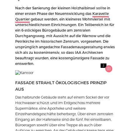
Nach der Sanierung der kleinen Holzhalbinsel sollte in
einer ersten Phase der Neuentwicklung das
Karavelle
Quartier
gebaut werden, ein kleineres Wohnviertel mit
unterschiedlichsten Einrichtungen. Ein Teilbereich ist für
ein 6-stöckiges Bürogebäude am zentralen
Durchgangsweg, mit Aussicht auf die Warnow und die
Petrikirche im historischen Zentrum, vorgesehen. Die
ursprünglich angedachte Fassadenausgestaltung erwies
sich als zu kostenintensiv, so dass IAA Architecten
beauftragt wurden, eine kostengünstigere Fassade zu
entwerfen.
2
FASSADE STRAHLT ÖKOLOGISCHES PRINZIP
AUS
Das halbrunde Gebäude steht auf einem Sockel der vor
Hochwasser schützt und im Erdgeschoss mehrere
Supermärkte, eine Apotheke und weitere
Einzelhandelsgeschäfte beherbergt. Über einen zentralen
Eingang an der Hafenseite sind die fünf, frei einteilbaren,
Büroetagen sowohl über eine Treppe als auch über
Aufzüge zu erreichen. An der Gebäuderückseite liegt eine