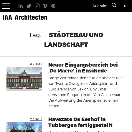
Kontakt
de
STÄDTEBAU UND
LANDSCHAFT
Aktuell
Neuer Eingangsbereich bei
‚De Maere' in Enschede
Lange Zeit teilten sich Studierende des ROC
van Twente Zweigstelle Ariënsplein, und
Studierende von Saxion ‚Epy Drost'
denselben Eingang in der Van Galenstraat.
Die Aufwertung des Ariënsplein zu einem
neuen …
Aktuell
Havezate De Eeshof in
Tubbergen fertiggestellt