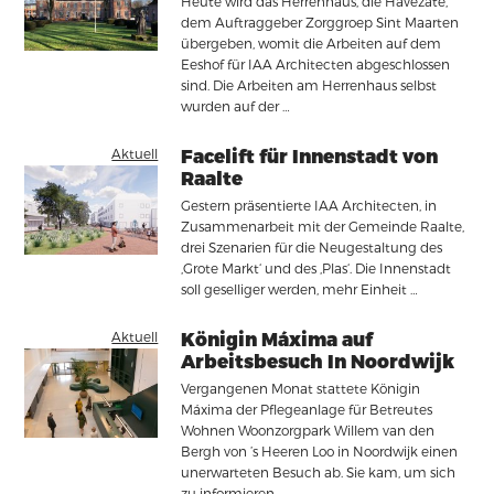
Heute wird das Herrenhaus, die Havezate,
dem Auftraggeber Zorggroep Sint Maarten
übergeben, womit die Arbeiten auf dem
Eeshof für IAA Architecten abgeschlossen
sind. Die Arbeiten am Herrenhaus selbst
wurden auf der …
Aktuell
Facelift für Innenstadt von
Raalte
Gestern präsentierte IAA Architecten, in
Zusammenarbeit mit der Gemeinde Raalte,
drei Szenarien für die Neugestaltung des
‚Grote Markt‘ und des ‚Plas‘. Die Innenstadt
soll geselliger werden, mehr Einheit …
Aktuell
Königin Máxima auf
Arbeitsbesuch In Noordwijk
Vergangenen Monat stattete Königin
Máxima der Pflegeanlage für Betreutes
Wohnen Woonzorgpark Willem van den
Bergh von ’s Heeren Loo in Noordwijk einen
unerwarteten Besuch ab. Sie kam, um sich